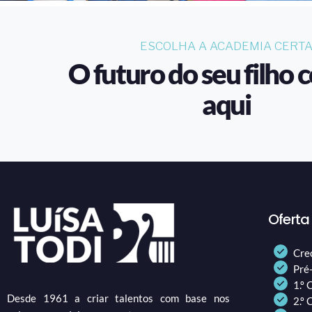
ESCOLHA A ACADEMIA CERT
O futuro do seu filho
aqui
Oferta
Cre
Pré
1.º 
Desde 1961 a criar talentos com base nos
2.º 