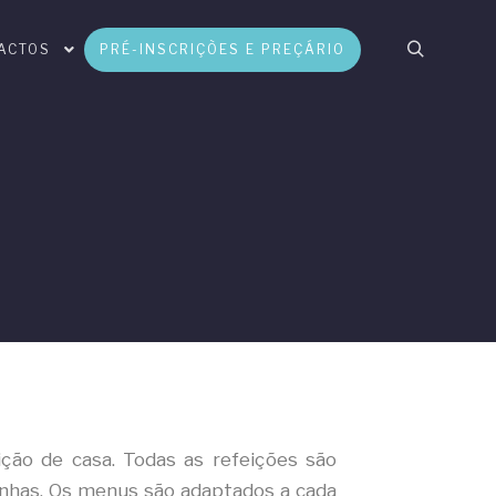
ACTOS
PRÉ-INSCRIÇÕES E PREÇÁRIO
ição de casa. Todas as refeições são
zinhas. Os menus são adaptados a cada