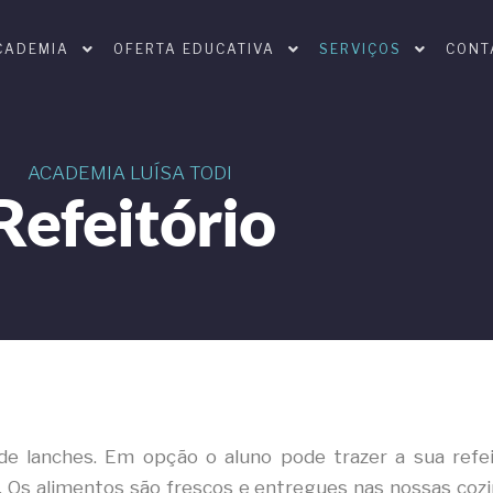
CADEMIA
OFERTA EDUCATIVA
SERVIÇOS
CONT
ACADEMIA LUÍSA TODI
Refeitório
 de lanches. Em opção o aluno pode trazer a sua refe
s. Os alimentos são frescos e entregues nas nossas co