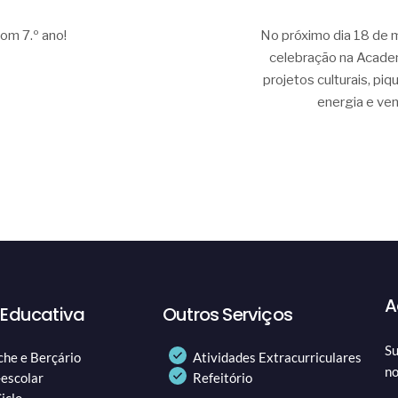
om 7.º ano!
No próximo dia 18 de m
celebração na Academi
projetos culturais, pi
energia e ve
A
 Educativa
Outros Serviços
Su
che e Berçário
Atividades Extracurriculares
no
-escolar
Refeitório