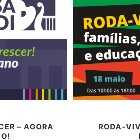
CER – AGORA
RODA-VIV
NO!